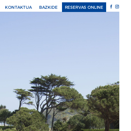
KONTAKTUA
BAZKIDE
RESERVAS ONLINE