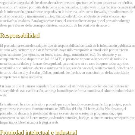
seguridad e integridad de los datos de carácter personal que trate, así como para evitar su pérdida,
alteración y/o acceso por parte de terceros no autorizados. El sitio web utiliza técnicas de seguridad
de la información generalmente aceptadas en la industria, tales como firewalls, procedimientos de
control de acceso y mecanismos criptográficos, todo ello con el objeto de evitar el acceso no
autorizado a los datos. Para lograr estos fines, el usuario/cliente acepta que el prestador obtenga
datos para efectos de la correspondiente autenticación de los controles de acceso.
Responsabilidad
El prestador se exime de cualquier tipo de responsabilidad derivada de la información publicada en
su sitio web, siempre que esta información haya sido manipulada o introducida por un tercero
ajeno al mismo (por ejemplo, en foros, chats, blogs, comentarios, etc). No obstante, y en
cumplimiento de lo dispuesto en la LSSI-CE, el prestador se pone a disposición de todos los
usuarios, autoridades y fuerzas de seguridad, para retirar o en su caso bloquear todos aquellos
contenidos que pudieran afectar o contravenir la legislación nacional, o internacional, derechos de
terceros o la moral y el orden público, poniendo los hechos en conocimiento de las autoridades
competentes si fuese necesario.
En caso de que el usuario considere que existe en el sitio web algún contenido que pudiera ser
susceptible de esta clasificación, se ruega lo notifique de forma inmediata al administrador del sitio
web.
Este sitio web ha sido revisado y probado para que funcione correctamente. En principio, puede
garantizarse el correcto funcionamiento los 365 días del año, 24 horas al día. No obstante, el
prestador no descarta la posibilidad de que existan ciertos errores de programación, o que
acontezcan causas de fuerza mayor, catástrofes naturales, huelgas, o circunstancias semejantes que
hagan imposible el acceso a la página web.
Propiedad intelectual e industrial