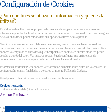
Configuración de Cookies
¿Para qué fines se utiliza mi información y quiénes la
utilizan?
Este Sitio Web utiliza cookies propias y de otras entidades, para poder acceder y usar su
información para las finalidades que se indican a continuación. Si no está de acuerdo con alguna
de estas finalidades, podrá personalizar sus opciones a través de esta pantalla.
Nosotros y las empresas que colaboran con nosotros, tales como anunciantes, operadores
publicitarios e intermediarios, usaremos su información obtenida a través de las cookies. Para
conocer las empresas colaboradoras que incorporan sus cookies en nuestro sitio web puede
acceder a través del botón Ver nuestros socios. Puede configurar sus preferencias de
consentimiento por separado para cada uno de los socios mencionados.
Información adicional: Puede conocer la información completa sobre el uso de las cookies, su
configuración, origen, finalidades y derechos en nuestra Política de Cookies.
Usted permite el uso de las cookies para las siguientes finalidades:
Cookies necesarias
Cookies de análisis (Google Analytics)
Aceptar
Rechazar
Si das tu consentimiento para los fines anteriores, también permite que este sitio web y sus socios
operen el procesamiento de los siguientes datos:
Utilizamos cookies propias y de terceros para realizar el análisis de la navegación de los usuarios y