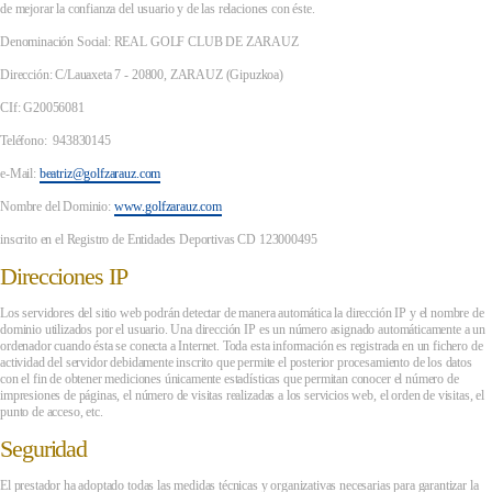
de mejorar la confianza del usuario y de las relaciones con éste.
Denominación Social: REAL GOLF CLUB DE ZARAUZ
Dirección: C/Lauaxeta 7 - 20800, ZARAUZ (Gipuzkoa)
CIf: G20056081
Teléfono: 943830145
e-Mail:
beatriz@golfzarauz.com
Nombre del Dominio:
www.golfzarauz.com
inscrito en el Registro de Entidades Deportivas CD 123000495
Direcciones IP
Los servidores del sitio web podrán detectar de manera automática la dirección IP y el nombre de
dominio utilizados por el usuario. Una dirección IP es un número asignado automáticamente a un
ordenador cuando ésta se conecta a Internet. Toda esta información es registrada en un fichero de
actividad del servidor debidamente inscrito que permite el posterior procesamiento de los datos
con el fin de obtener mediciones únicamente estadísticas que permitan conocer el número de
impresiones de páginas, el número de visitas realizadas a los servicios web, el orden de visitas, el
punto de acceso, etc.
Seguridad
El prestador ha adoptado todas las medidas técnicas y organizativas necesarias para garantizar la