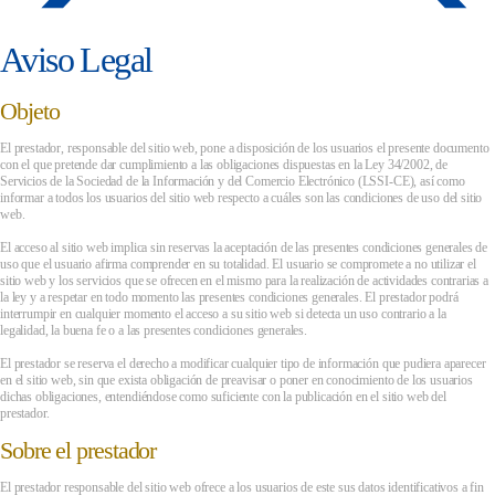
Aviso Legal
Objeto
El prestador, responsable del sitio web, pone a disposición de los usuarios el presente documento
con el que pretende dar cumplimiento a las obligaciones dispuestas en la Ley 34/2002, de
Servicios de la Sociedad de la Información y del Comercio Electrónico (LSSI-CE), así como
informar a todos los usuarios del sitio web respecto a cuáles son las condiciones de uso del sitio
web.
El acceso al sitio web implica sin reservas la aceptación de las presentes condiciones generales de
uso que el usuario afirma comprender en su totalidad. El usuario se compromete a no utilizar el
sitio web y los servicios que se ofrecen en el mismo para la realización de actividades contrarias a
la ley y a respetar en todo momento las presentes condiciones generales. El prestador podrá
interrumpir en cualquier momento el acceso a su sitio web si detecta un uso contrario a la
legalidad, la buena fe o a las presentes condiciones generales.
El prestador se reserva el derecho a modificar cualquier tipo de información que pudiera aparecer
en el sitio web, sin que exista obligación de preavisar o poner en conocimiento de los usuarios
dichas obligaciones, entendiéndose como suficiente con la publicación en el sitio web del
prestador.
Sobre el prestador
El prestador responsable del sitio web ofrece a los usuarios de este sus datos identificativos a fin