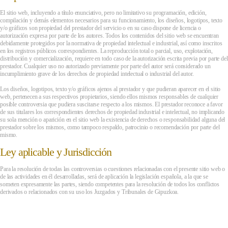
El sitio web, incluyendo a título enunciativo, pero no limitativo su programación, edición,
compilación y demás elementos necesarios para su funcionamiento, los diseños, logotipos, texto
y/o gráficos son propiedad del prestador del servicio o en su caso dispone de licencia o
autorización expresa por parte de los autores. Todos los contenidos del sitio web se encuentran
debidamente protegidos por la normativa de propiedad intelectual e industrial, así como inscritos
en los registros públicos correspondientes. La reproducción total o parcial, uso, explotación,
distribución y comercialización, requiere en todo caso de la autorización escrita previa por parte del
prestador. Cualquier uso no autorizado previamente por parte del autor será considerado un
incumplimiento grave de los derechos de propiedad intelectual o industrial del autor.
Los diseños, logotipos, texto y/o gráficos ajenos al prestador y que pudieran aparecer en el sitio
web, pertenecen a sus respectivos propietarios, siendo ellos mismos responsables de cualquier
posible controversia que pudiera suscitarse respecto a los mismos. El prestador reconoce a favor
de sus titulares los correspondientes derechos de propiedad industrial e intelectual, no implicando
su sola mención o aparición en el sitio web la existencia de derechos o responsabilidad alguna del
prestador sobre los mismos, como tampoco respaldo, patrocinio o recomendación por parte del
mismo.
Ley aplicable y Jurisdicción
Para la resolución de todas las controversias o cuestiones relacionadas con el presente sitio web o
de las actividades en él desarrolladas, será de aplicación la legislación española, a la que se
someten expresamente las partes, siendo competentes para la resolución de todos los conflictos
derivados o relacionados con su uso los Juzgados y Tribunales de Gipuzkoa.