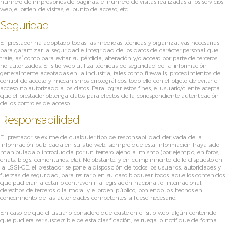
número de impresiones de páginas, el número de visitas realizadas a los servicios
web, el orden de visitas, el punto de acceso, etc.
Seguridad
El prestador ha adoptado todas las medidas técnicas y organizativas necesarias
para garantizar la seguridad e integridad de los datos de carácter personal que
trate, así como para evitar su pérdida, alteración y/o acceso por parte de terceros
no autorizados. El sitio web utiliza técnicas de seguridad de la información
generalmente aceptadas en la industria, tales como firewalls, procedimientos de
control de acceso y mecanismos criptográficos, todo ello con el objeto de evitar el
acceso no autorizado a los datos. Para lograr estos fines, el usuario/cliente acepta
que el prestador obtenga datos para efectos de la correspondiente autenticación
de los controles de acceso.
Responsabilidad
El prestador se exime de cualquier tipo de responsabilidad derivada de la
información publicada en su sitio web, siempre que esta información haya sido
manipulada o introducida por un tercero ajeno al mismo (por ejemplo, en foros,
chats, blogs, comentarios, etc). No obstante, y en cumplimiento de lo dispuesto en
la LSSI-CE, el prestador se pone a disposición de todos los usuarios, autoridades y
fuerzas de seguridad, para retirar o en su caso bloquear todos aquellos contenidos
que pudieran afectar o contravenir la legislación nacional, o internacional,
derechos de terceros o la moral y el orden público, poniendo los hechos en
conocimiento de las autoridades competentes si fuese necesario.
En caso de que el usuario considere que existe en el sitio web algún contenido
que pudiera ser susceptible de esta clasificación, se ruega lo notifique de forma