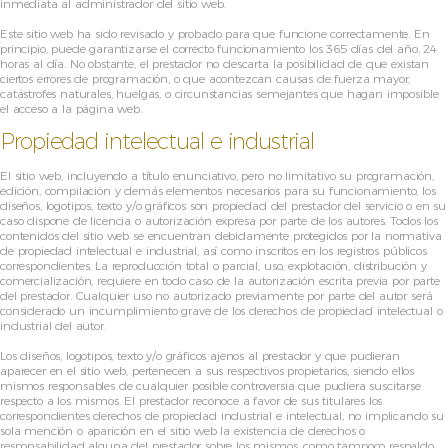
inmediata al administrador del sitio web.
Este sitio web ha sido revisado y probado para que funcione correctamente. En
principio, puede garantizarse el correcto funcionamiento los 365 días del año, 24
horas al día. No obstante, el prestador no descarta la posibilidad de que existan
ciertos errores de programación, o que acontezcan causas de fuerza mayor,
catástrofes naturales, huelgas, o circunstancias semejantes que hagan imposible
el acceso a la página web.
Propiedad intelectual e industrial
El sitio web, incluyendo a título enunciativo, pero no limitativo su programación,
edición, compilación y demás elementos necesarios para su funcionamiento, los
diseños, logotipos, texto y/o gráficos son propiedad del prestador del servicio o en su
caso dispone de licencia o autorización expresa por parte de los autores. Todos los
contenidos del sitio web se encuentran debidamente protegidos por la normativa
de propiedad intelectual e industrial, así como inscritos en los registros públicos
correspondientes. La reproducción total o parcial, uso, explotación, distribución y
comercialización, requiere en todo caso de la autorización escrita previa por parte
del prestador. Cualquier uso no autorizado previamente por parte del autor será
considerado un incumplimiento grave de los derechos de propiedad intelectual o
industrial del autor.
Los diseños, logotipos, texto y/o gráficos ajenos al prestador y que pudieran
aparecer en el sitio web, pertenecen a sus respectivos propietarios, siendo ellos
mismos responsables de cualquier posible controversia que pudiera suscitarse
respecto a los mismos. El prestador reconoce a favor de sus titulares los
correspondientes derechos de propiedad industrial e intelectual, no implicando su
sola mención o aparición en el sitio web la existencia de derechos o
responsabilidad alguna del prestador sobre los mismos, como tampoco respaldo,