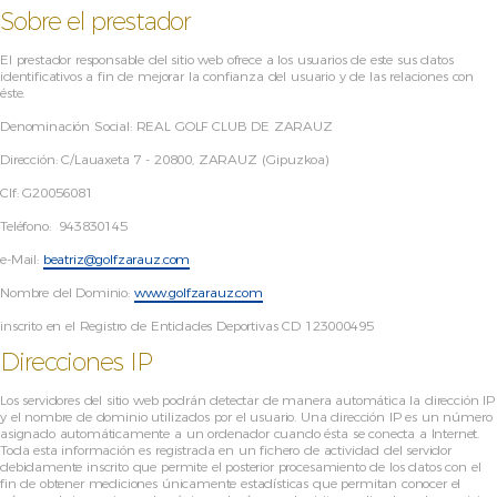
Sobre el prestador
El prestador responsable del sitio web ofrece a los usuarios de este sus datos
identificativos a fin de mejorar la confianza del usuario y de las relaciones con
éste.
Denominación Social: REAL GOLF CLUB DE ZARAUZ
Dirección: C/Lauaxeta 7 - 20800, ZARAUZ (Gipuzkoa)
CIf: G20056081
Teléfono: 943830145
e-Mail:
beatriz@golfzarauz.com
Nombre del Dominio:
www.golfzarauz.com
inscrito en el Registro de Entidades Deportivas CD 123000495
Direcciones IP
Los servidores del sitio web podrán detectar de manera automática la dirección IP
y el nombre de dominio utilizados por el usuario. Una dirección IP es un número
asignado automáticamente a un ordenador cuando ésta se conecta a Internet.
Toda esta información es registrada en un fichero de actividad del servidor
debidamente inscrito que permite el posterior procesamiento de los datos con el
fin de obtener mediciones únicamente estadísticas que permitan conocer el